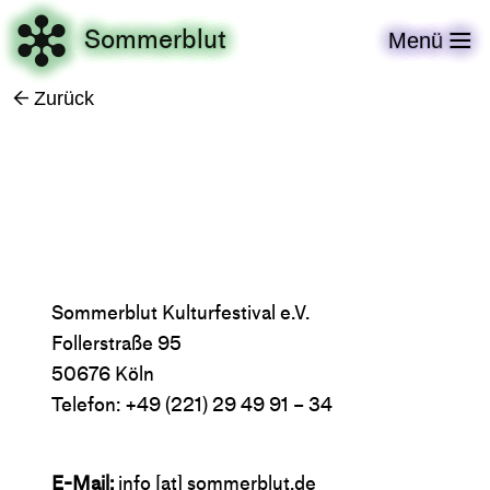

Sommerblut
Menü

Zurück
←
Sommerblut Kulturfestival e.V.
Follerstraße 95
50676 Köln
Telefon: +49 (221) 29 49 91 – 34
E-Mail:
info [​at​] sommerblut.de