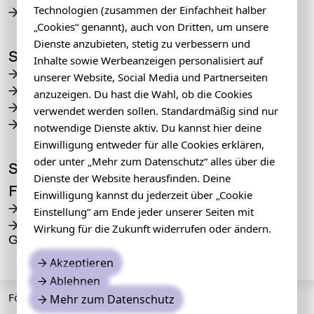
Technologien (zusammen der Einfachheit halber
Projekte
→
„Cookies“ genannt), auch von Dritten, um unsere
Dienste anzubieten, stetig zu verbessern und
Service
Inhalte sowie Werbeanzeigen personalisiert auf
Tickets und Vor·verkauf
→
unserer Website, Social Media und Partnerseiten
Barrierefreiheit
→
anzuzeigen. Du hast die Wahl, ob die Cookies
Orte
→
verwendet werden sollen. Standardmäßig sind nur
Awareness
→
notwendige Dienste aktiv. Du kannst hier deine
Einwilligung entweder für alle Cookies erklären,
oder unter „Mehr zum Datenschutz“ alles über die
Sommerblut
Dienste der Website herausfinden. Deine
Foundation
Einwilligung kannst du jederzeit über „Cookie
→
Einstellung“ am Ende jeder unserer Seiten mit
Unterstützung durch
→
Wirkung für die Zukunft widerrufen oder ändern.
Geld
Akzeptieren
→
Ablehnen
→
Förderer
Mehr zum Datenschutz
→