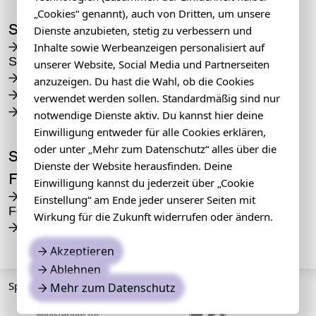
„Cookies“ genannt), auch von Dritten, um unsere
Service
Dienste anzubieten, stetig zu verbessern und
Tickets & Advanced
Inhalte sowie Werbeanzeigen personalisiert auf
→
Sales
unserer Website, Social Media und Partnerseiten
Accesibility
→
anzuzeigen. Du hast die Wahl, ob die Cookies
Locations
→
verwendet werden sollen. Standardmäßig sind nur
Awareness
→
notwendige Dienste aktiv. Du kannst hier deine
Einwilligung entweder für alle Cookies erklären,
oder unter „Mehr zum Datenschutz“ alles über die
Sommerblut
Dienste der Website herausfinden. Deine
Foundation
Einwilligung kannst du jederzeit über „Cookie
The Sommerblut
→
Einstellung“ am Ende jeder unserer Seiten mit
Foundation
Wirkung für die Zukunft widerrufen oder ändern.
Support
→
Akzeptieren
→
Ablehnen
→
Sponsors
Mehr zum Datenschutz
→