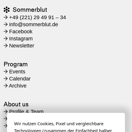
Sommerblut

+49 (221) 29 49 91 – 34
→
​info@sommerblut.de
→
Facebook
→
Instagram
→
Newsletter
→
Program
Events
→
Calendar
→
Archive
→
About us
Profile & Team
→
Support
→
Wir nutzen Cookies, Pixel und vergleichbare
Projects
→
Technologien (zusammen der Einfachheit halber