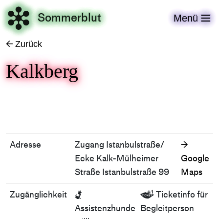

Sommerblut
Menü

Zurück
←
Kalkberg
Adresse
Zugang Istanbulstraße/
→
Ecke Kalk-Mülheimer
Google
Straße Istanbulstraße 99
Maps
Zugänglichkeit
Ticketinfo für


Assistenzhunde
Begleitperson