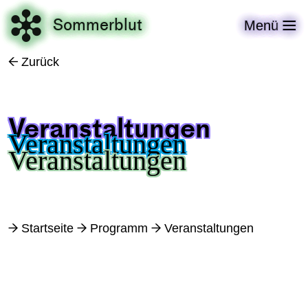

Sommerblut
Menü

Zurück
←
Veranstaltungen
Startseite
Programm
Veranstaltungen
→
→
→