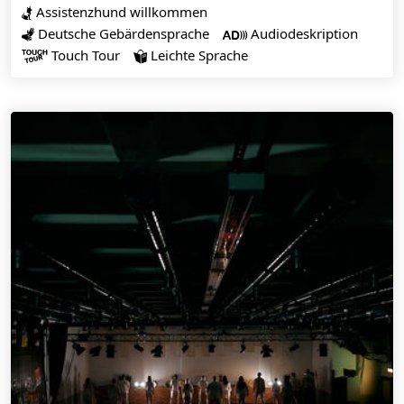
Assistenzhund willkommen

Deutsche Gebärdensprache
Audiodeskription


Touch Tour
Leichte Sprache

