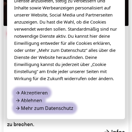
Dienste anzubieten, stetig zu verbessern und
Inhalte sowie Werbeanzeigen personalisiert auf
unserer Website, Social Media und Partnerseiten
anzuzeigen. Du hast die Wahl, ob die Cookies
verwendet werden sollen. Standardmäßig sind nur
GENERATION WIDERSTAND
notwendige Dienste aktiv. Du kannst hier deine
Comedia Grüner Saal
Einwilligung entweder für alle Cookies erklären,
Worte, die uns treffen, ob in der Schule, im Alltag,
oder unter „Mehr zum Datenschutz“ alles über die
Dienste der Website herausfinden. Deine
auf der Straße. Ob Kommentare zum Aussehen
Einwilligung kannst du jederzeit über „Cookie
oder zur Identität: Ausgrenzung hinterlässt Spuren.
Einstellung“ am Ende jeder unserer Seiten mit
In dem partizipativen Projekt GENERATION
Wirkung für die Zukunft widerrufen oder ändern.
WIDERSTAND verwandeln junge Menschen ab
der 9. Klasse ihre Erfahrungen in Tanz, Musik und
Akzeptieren
→
Theater. Ein geschützter Raum für eigene
Ablehnen
→
Stimmen und neue Perspektiven. Ein Abend über
Mehr zum Datenschutz
→
Mut, Empowerment und die Kraft, das Schweigen
zu brechen.