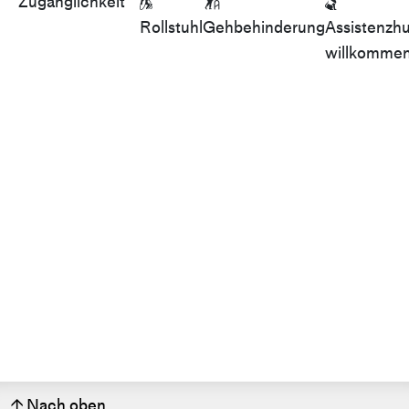
Zugänglichkeit



Rollstuhl
Gehbehinderung
Assistenzh
willkomme
Nach oben
↑