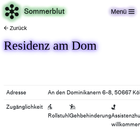

Sommerblut
Menü

Zurück
←
Residenz am Dom
Adresse
An den Dominikanern 6-8, 50667 Kö
Zugänglichkeit



Rollstuhl
Gehbehinderung
Assistenzh
willkomme