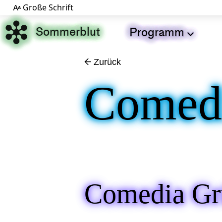
Große Schrift


Sommerblut
Programm

Zurück
←
Comed
Comedia Gr