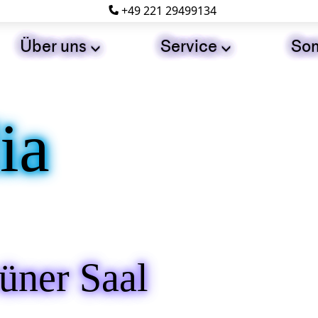
+49 221 29499134

Über uns
Service
Som


ia
üner Saal