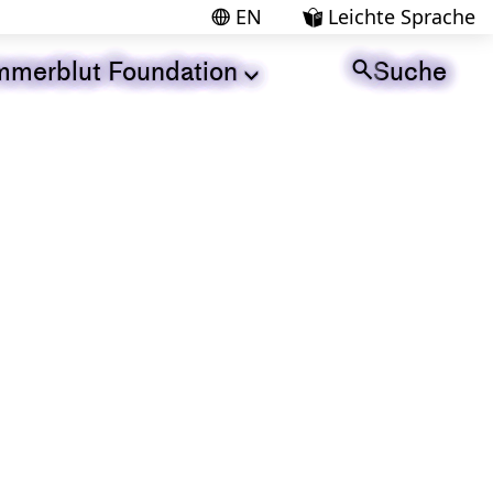
EN
Leichte Sprache


merblut Foundation
Suche

