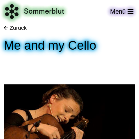

Sommerblut
Menü

Zurück
←
Me and my Cello