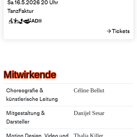
Sa 16.5.2026 20 Uhr
TanzFaktur





Tickets
→
Mitwirkende
Choreografie &
Céline Bellut
künstlerische Leitung
Mitgestaltung &
Danijel Sesar
Darsteller
Motion Design, Video und
Thalia Killer