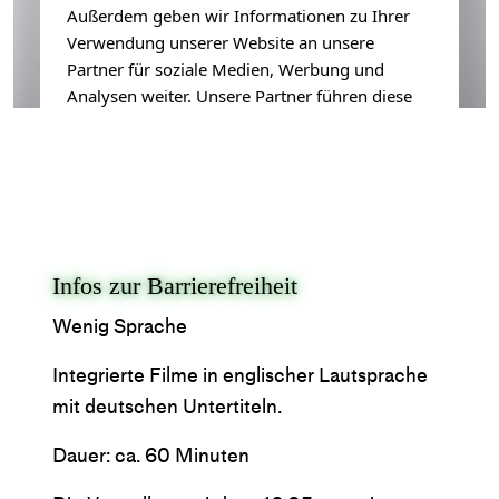
Außerdem geben wir Informationen zu Ihrer
Verwendung unserer Website an unsere
Partner für soziale Medien, Werbung und
Analysen weiter. Unsere Partner führen diese
Informationen möglicherweise mit weiteren
Daten zusammen, die Sie ihnen bereitgestellt
haben oder die sie im Rahmen Ihrer Nutzung
der Dienste gesammelt haben.
Akzeptieren
→
Infos zur Barrierefreiheit
Ablehnen
→
Mehr zum Datenschutz
→
Wenig Sprache
Integrierte Filme in englischer Lautsprache
mit deutschen Untertiteln.
Dauer: ca. 60 Minuten