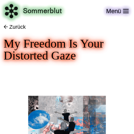

Sommerblut
Menü

Zurück
←
My Freedom Is Your
Distorted Gaze