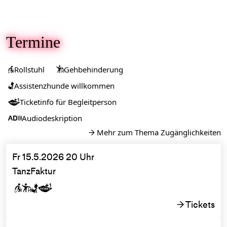
Termine
Rollstuhl
Gehbehinderung


Assistenzhunde willkommen

Ticketinfo für Begleitperson

Audiodeskription

Mehr zum Thema Zugänglichkeiten
→
Fr 15.5.2026 20 Uhr
TanzFaktur




Tickets
→