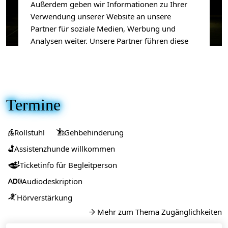
Außerdem geben wir Informationen zu Ihrer
Verwendung unserer Website an unsere
Partner für soziale Medien, Werbung und
Analysen weiter. Unsere Partner führen diese
Informationen möglicherweise mit weiteren
Daten zusammen, die Sie ihnen bereitgestellt
haben oder die sie im Rahmen Ihrer Nutzung
der Dienste gesammelt haben.
Termine
Akzeptieren
→
Ablehnen
→
Rollstuhl
Gehbehinderung


Mehr zum Datenschutz
→
Assistenzhunde willkommen

Ticketinfo für Begleitperson

Audiodeskription

Hörverstärkung

Mehr zum Thema Zugänglichkeiten
→