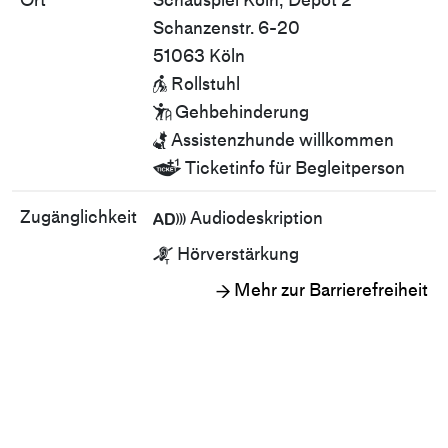
Ort
Schauspiel Köln, Depot 2
Schanzenstr. 6-20
51063 Köln
Rollstuhl

Gehbehinderung

Assistenzhunde willkommen

Ticketinfo für Begleitperson

Zugänglichkeit
Audiodeskription

Hörverstärkung

Mehr zur Barrierefreiheit
→