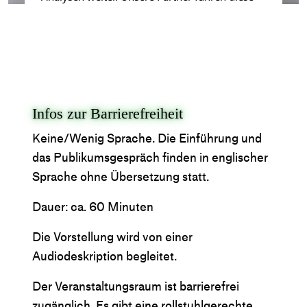
Informationen möglicherweise mit weiteren
Daten zusammen, die Sie ihnen bereitgestellt
haben oder die sie im Rahmen Ihrer Nutzung
der Dienste gesammelt haben.
Akzeptieren
→
Infos zur Barrierefreiheit
Ablehnen
→
Mehr zum Datenschutz
→
Keine/Wenig Sprache. Die Einführung und
das Publikumsgespräch finden in englischer
Sprache ohne Übersetzung statt.
Dauer: ca. 60 Minuten
Die Vorstellung wird von einer
Audiodeskription begleitet.
Der Veranstaltungsraum ist barrierefrei
zugänglich. Es gibt eine rollstuhlgerechte