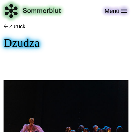

Sommerblut
Menü

Zurück
←
Dzudza