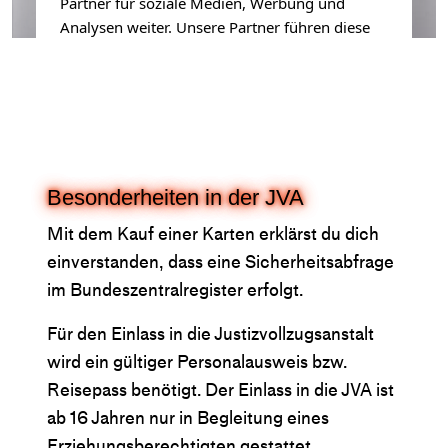
Partner für soziale Medien, Werbung und
Analysen weiter. Unsere Partner führen diese
Informationen möglicherweise mit weiteren
Daten zusammen, die Sie ihnen bereitgestellt
haben oder die sie im Rahmen Ihrer Nutzung
der Dienste gesammelt haben.
Akzeptieren
→
Besonderheiten in der JVA
Ablehnen
→
Mehr zum Datenschutz
→
Mit dem Kauf einer Karten erklärst du dich
einverstanden, dass eine Sicherheitsabfrage
im Bundeszentralregister erfolgt.
Für den Einlass in die Justizvollzugsanstalt
wird ein gültiger Personalausweis bzw.
Reisepass benötigt. Der Einlass in die JVA ist
ab 16 Jahren nur in Begleitung eines
Erziehungsberechtigten gestattet.