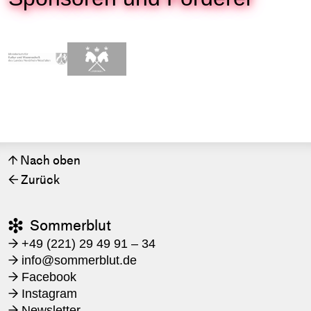
Nach oben
↑
Zurück
←
Sommerblut

+49 (221) 29 49 91 – 34
→
​info@sommerblut.de
→
Facebook
→
Instagram
→
Newsletter
→